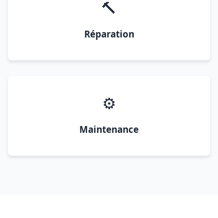
🔨
Réparation
⚙️
Maintenance