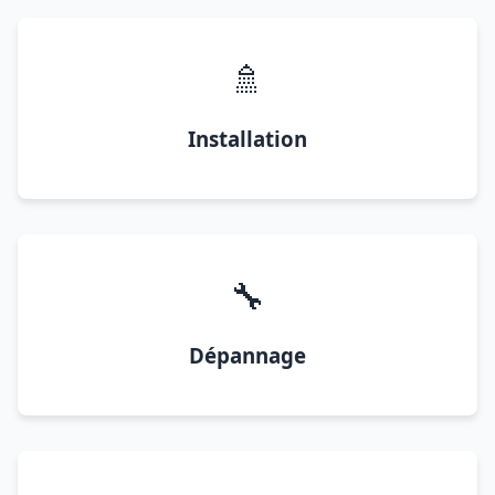
🚿
Installation
🔧
Dépannage