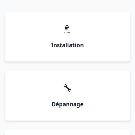
🚿
Installation
🔧
Dépannage