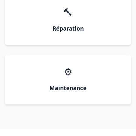
🔨
Réparation
⚙️
Maintenance