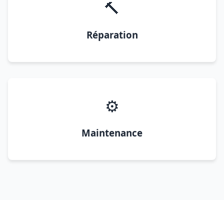
🔨
Réparation
⚙️
Maintenance