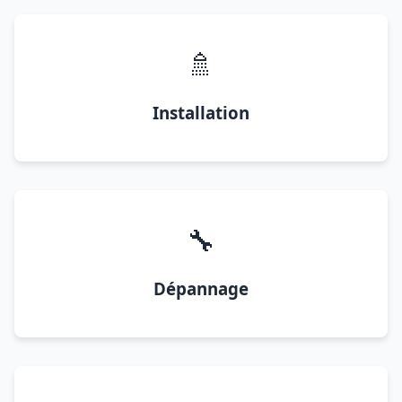
🚿
Installation
🔧
Dépannage