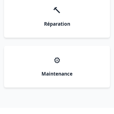
🔨
Réparation
⚙️
Maintenance