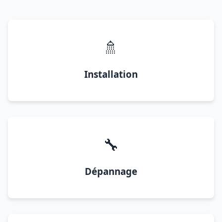
🚿
Installation
🔧
Dépannage