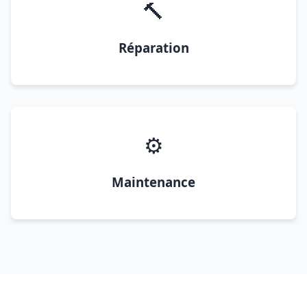
🔨
Réparation
⚙️
Maintenance