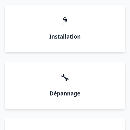
🚿
Installation
🔧
Dépannage