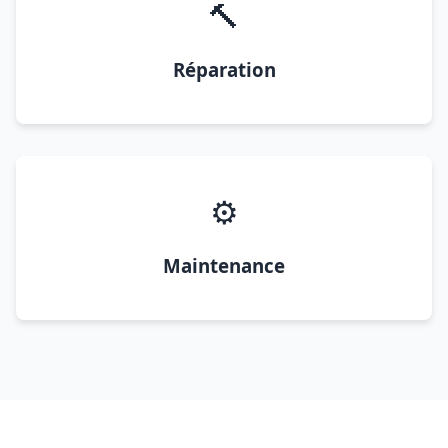
🔨
Réparation
⚙️
Maintenance