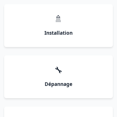
🚿
Installation
🔧
Dépannage