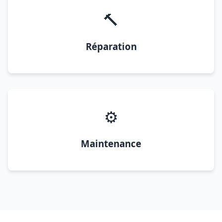
🔨
Réparation
⚙️
Maintenance