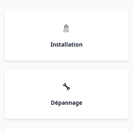
🚿
Installation
🔧
Dépannage