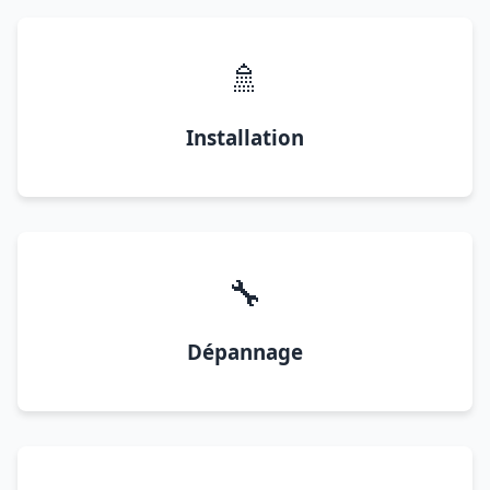
🚿
Installation
🔧
Dépannage