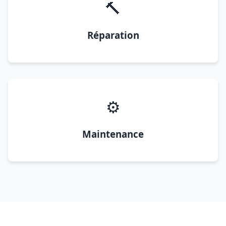
🔨
Réparation
⚙️
Maintenance