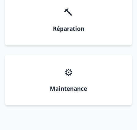
🔨
Réparation
⚙️
Maintenance