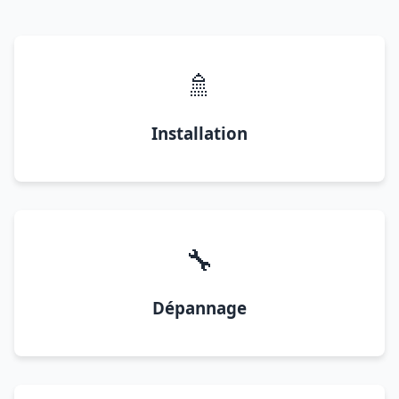
🚿
Installation
🔧
Dépannage