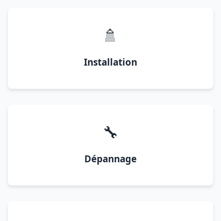
🚿
Installation
🔧
Dépannage