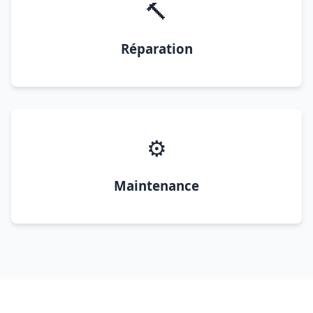
🔨
Réparation
⚙️
Maintenance