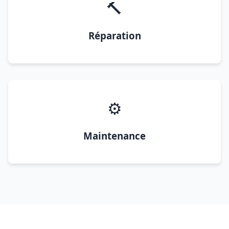
🔨
Réparation
⚙️
Maintenance