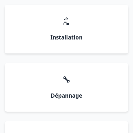
🚿
Installation
🔧
Dépannage