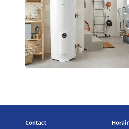
Contact
Horair