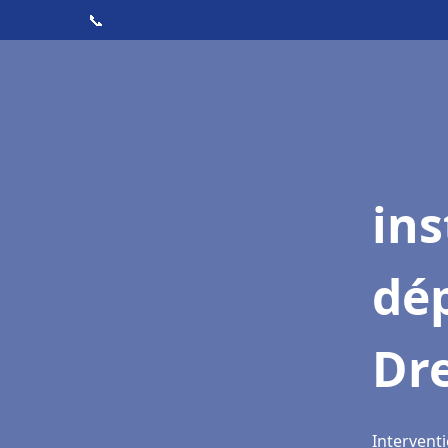
📞
ins
dé
Dr
Interventi