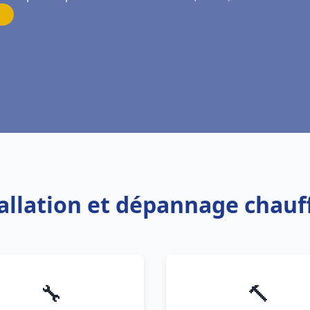
tallation et dépannage chau
🔧
🔨