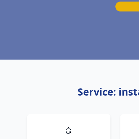
Service: ins
🚿