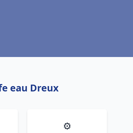
ffe eau Dreux
⚙️