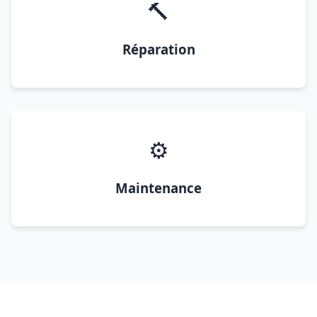
🔨
Réparation
⚙️
Maintenance