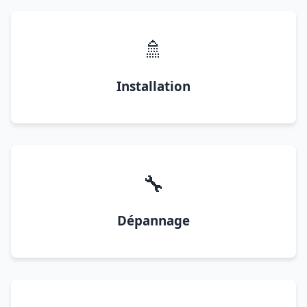
🚿
Installation
🔧
Dépannage