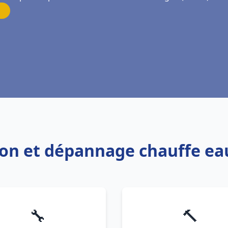
tion et dépannage chauffe e
🔧
🔨