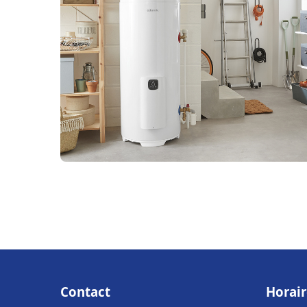
Contact
Horair