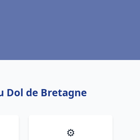
au Dol de Bretagne
⚙️