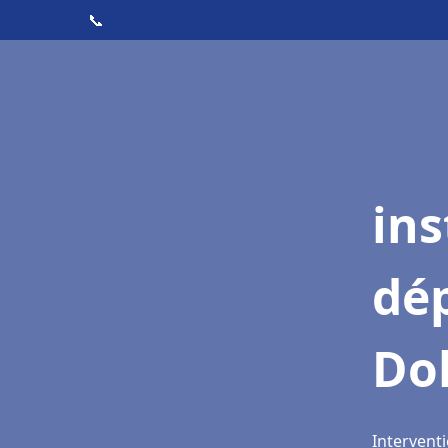
📞
ins
dé
Do
Intervent