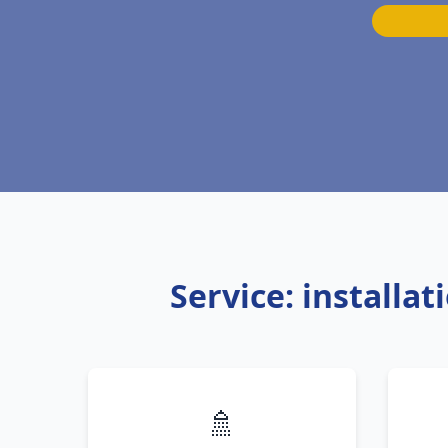
Service: installa
🚿