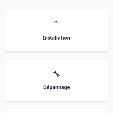
🚿
Installation
🔧
Dépannage