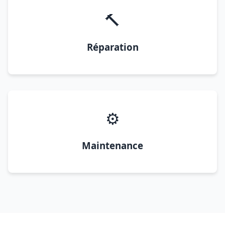
🔨
Réparation
⚙️
Maintenance