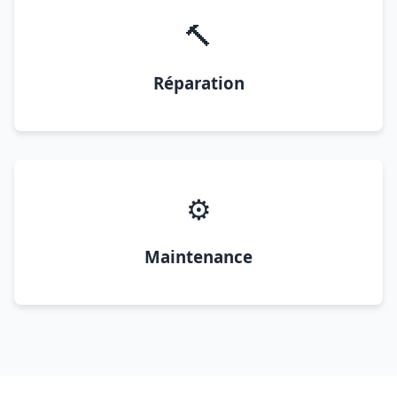
🔨
Réparation
⚙️
Maintenance