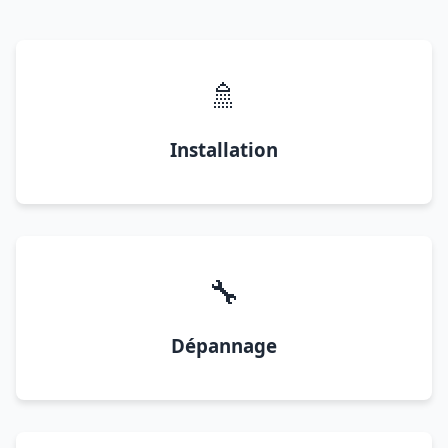
🚿
Installation
🔧
Dépannage