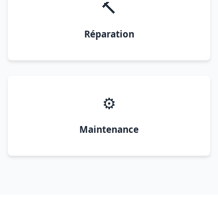
🔨
Réparation
⚙️
Maintenance