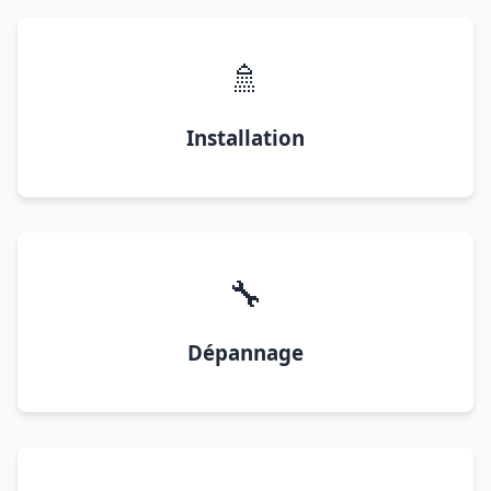
🚿
Installation
🔧
Dépannage