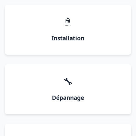
🚿
Installation
🔧
Dépannage