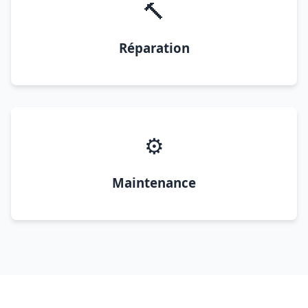
🔨
Réparation
⚙️
Maintenance