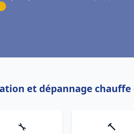
llation et dépannage chauffe
🔧
🔨