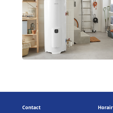
Contact
Horair