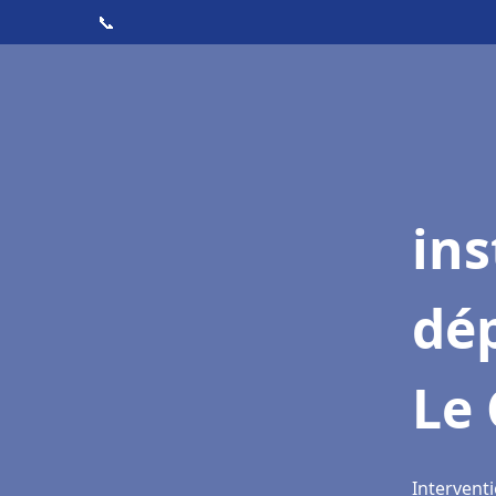
📞
ins
dé
Le
Interventi