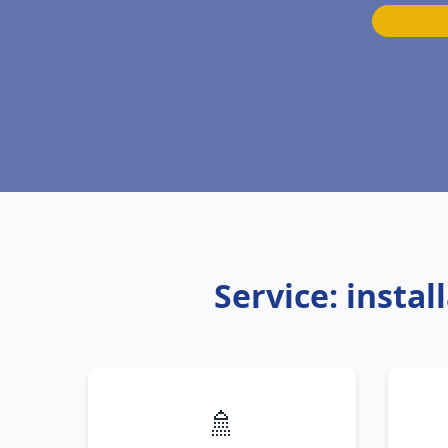
Service: insta
🚿