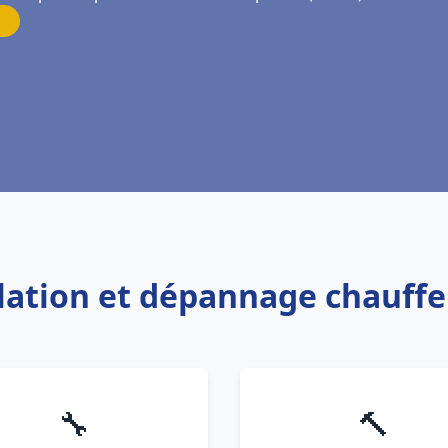
allation et dépannage chauff
🔧
🔨