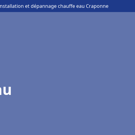
installation et dépannage chauffe eau Craponne
au