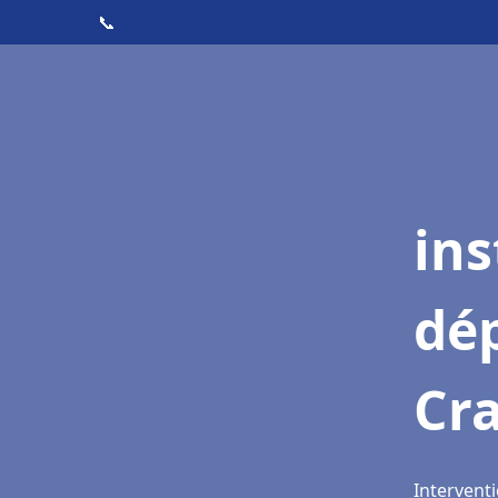
📞
ins
dé
Cr
Intervent