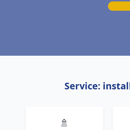
Service: inst
🚿