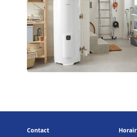
Contact
Horair