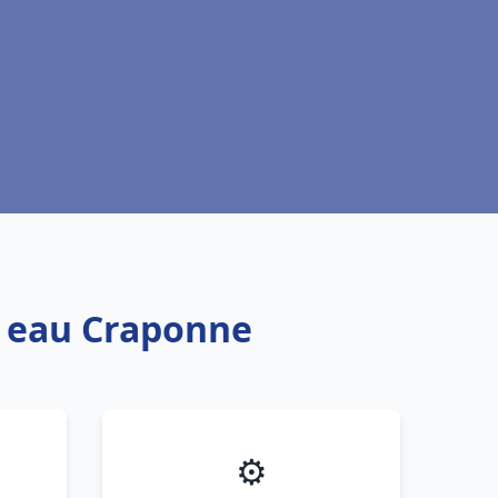
e eau Craponne
⚙️