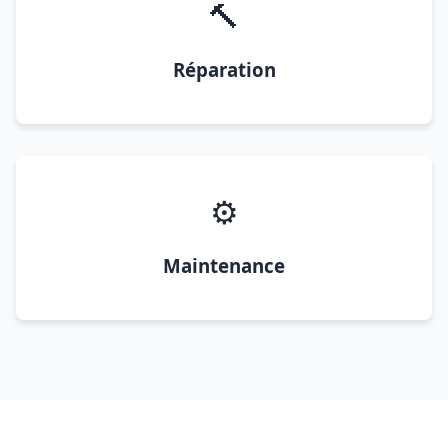
🔨
Réparation
⚙️
Maintenance