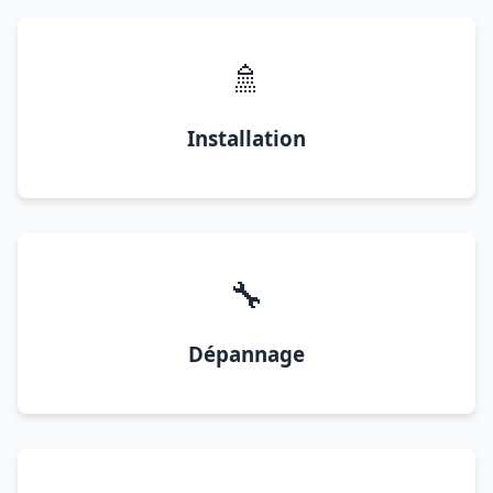
🚿
Installation
🔧
Dépannage