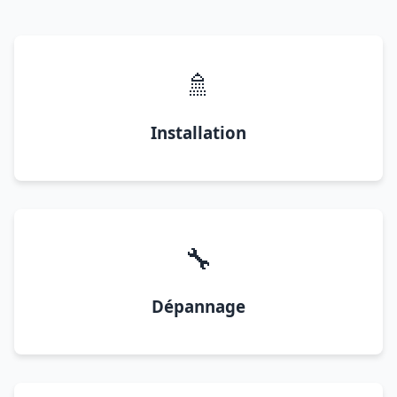
🚿
Installation
🔧
Dépannage