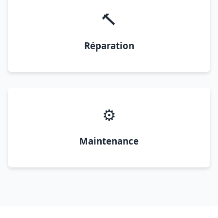
🔨
Réparation
⚙️
Maintenance