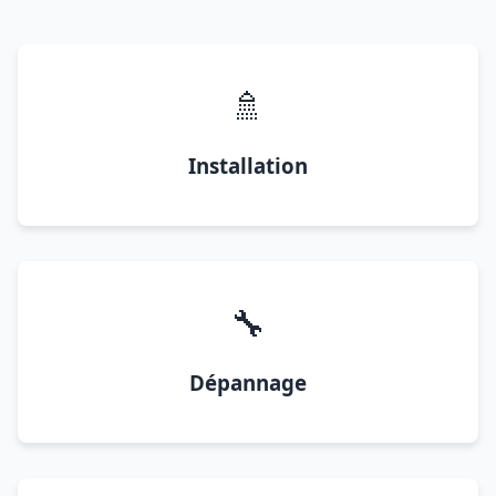
🚿
Installation
🔧
Dépannage