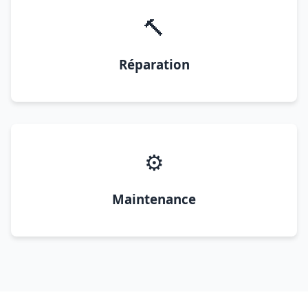
🔨
Réparation
⚙️
Maintenance