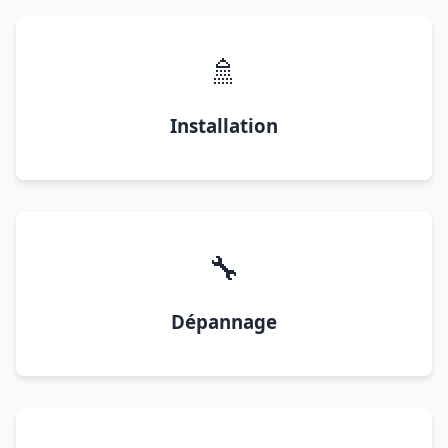
🚿
Installation
🔧
Dépannage