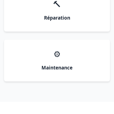
🔨
Réparation
⚙️
Maintenance