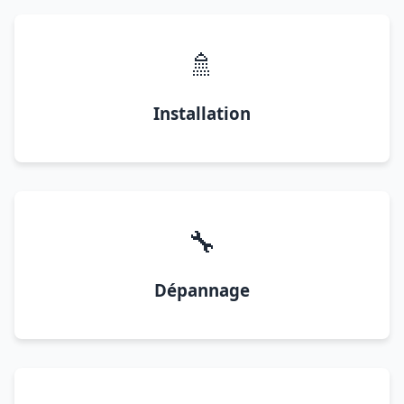
🚿
Installation
🔧
Dépannage