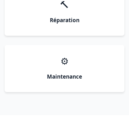
🔨
Réparation
⚙️
Maintenance