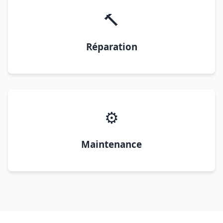
🔨
Réparation
⚙️
Maintenance