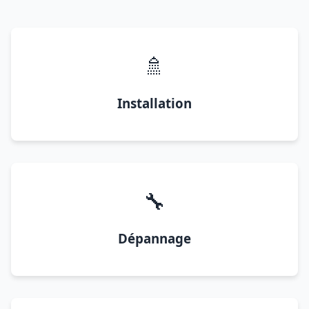
🚿
Installation
🔧
Dépannage