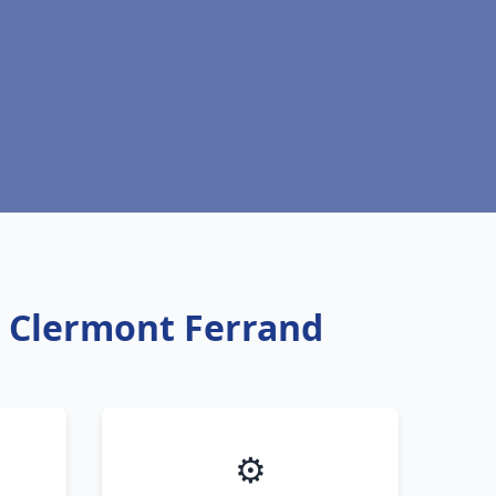
u Clermont Ferrand
⚙️