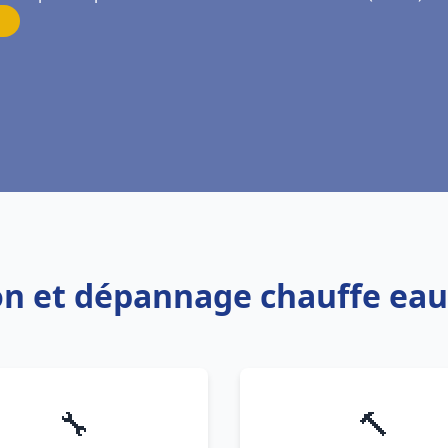
tion et dépannage chauffe ea
🔧
🔨