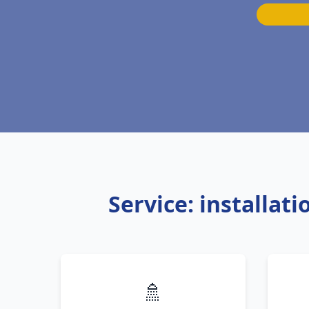
Service: installa
🚿