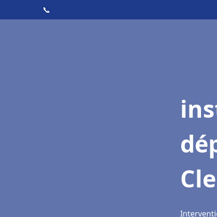
📞
ins
dé
Cl
Intervent