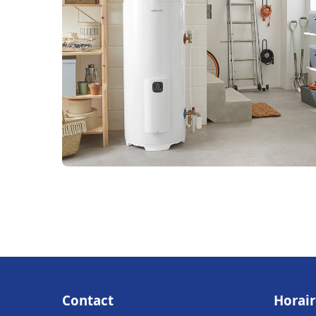
Contact
Horair