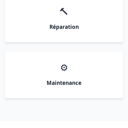
🔨
Réparation
⚙️
Maintenance