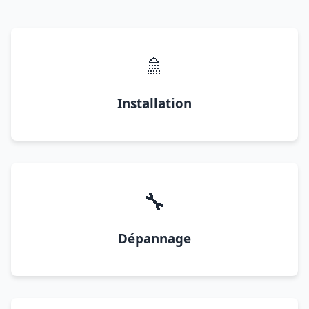
🚿
Installation
🔧
Dépannage