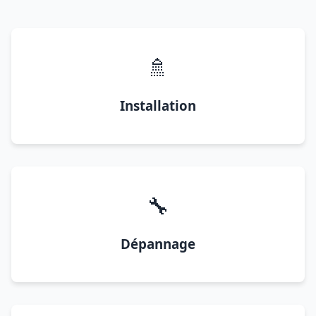
🚿
Installation
🔧
Dépannage