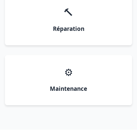
🔨
Réparation
⚙️
Maintenance