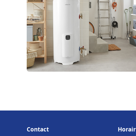
Contact
Horair