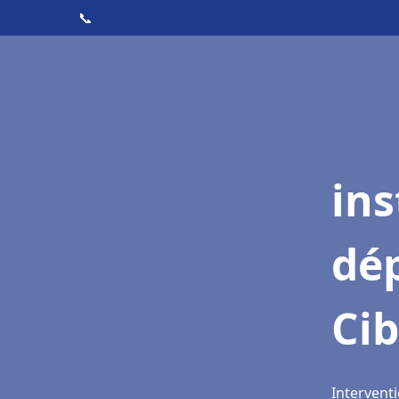
📞
ins
dé
Ci
Interventi