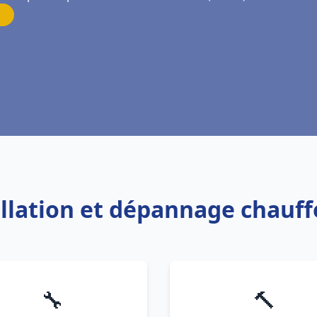
allation et dépannage chauf
🔧
🔨