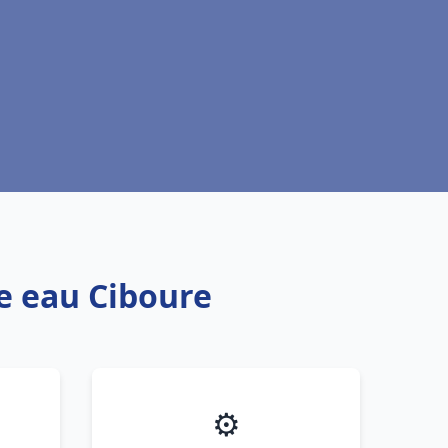
fe eau Ciboure
⚙️