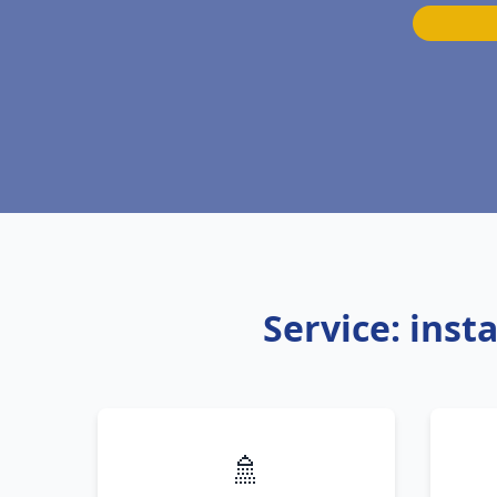
Service: inst
🚿