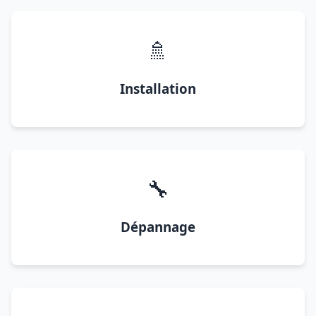
🚿
Installation
🔧
Dépannage