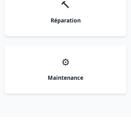
🔨
Réparation
⚙️
Maintenance