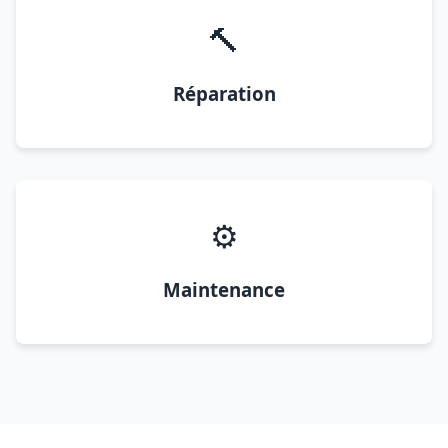
🔨
Réparation
⚙️
Maintenance