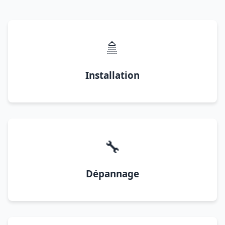
🚿
Installation
🔧
Dépannage