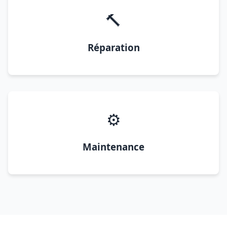
🔨
Réparation
⚙️
Maintenance