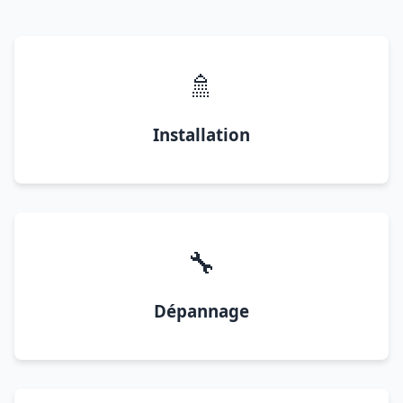
🚿
Installation
🔧
Dépannage