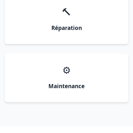
🔨
Réparation
⚙️
Maintenance