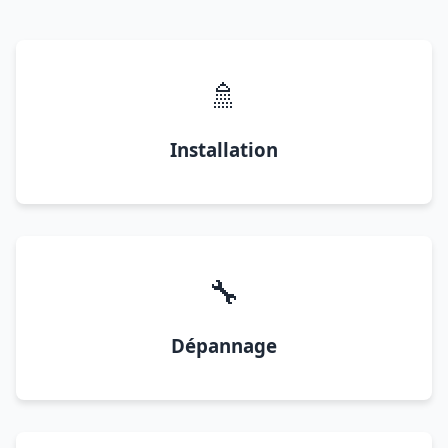
🚿
Installation
🔧
Dépannage