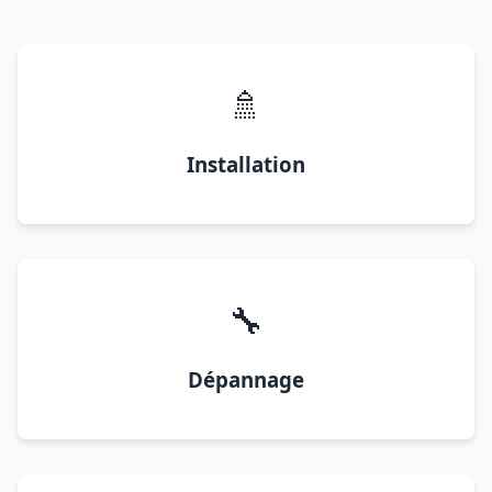
🚿
Installation
🔧
Dépannage