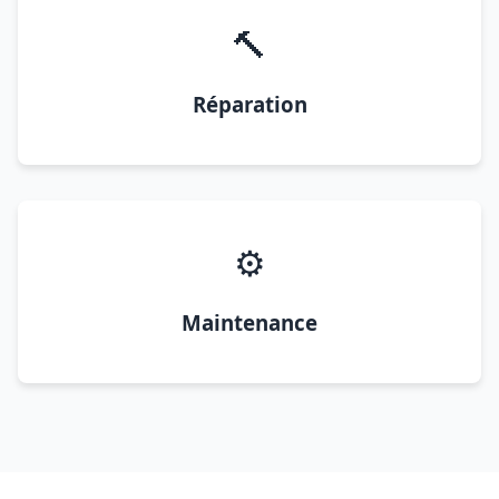
🔨
Réparation
⚙️
Maintenance