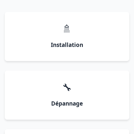
🚿
Installation
🔧
Dépannage