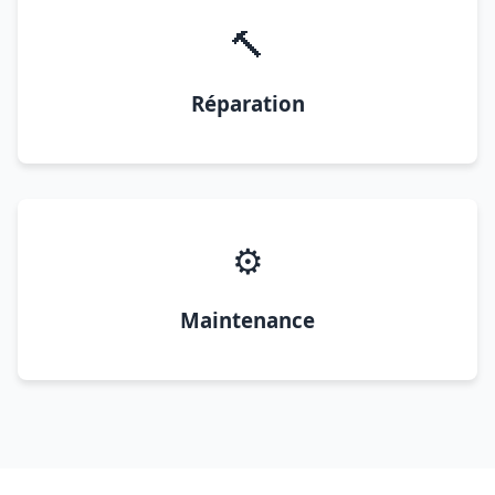
🔨
Réparation
⚙️
Maintenance