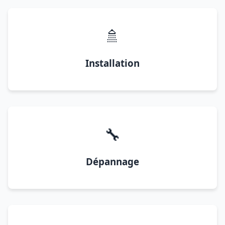
🚿
Installation
🔧
Dépannage