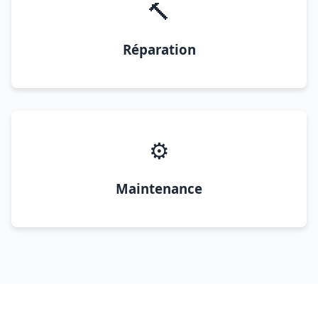
🔨
Réparation
⚙️
Maintenance