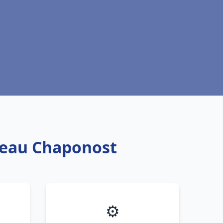
e eau Chaponost
⚙️