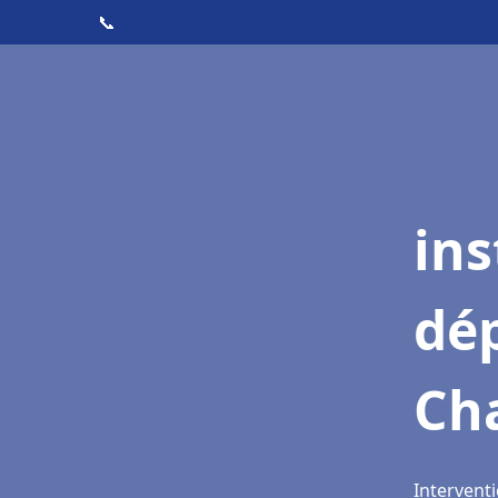
📞
ins
dé
Ch
Intervent