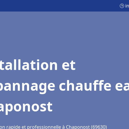
🕒 i
tallation et
pannage chauffe e
aponost
ion rapide et professionnelle à Chaponost (69630)