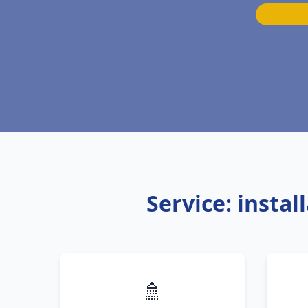
Service: insta
🚿