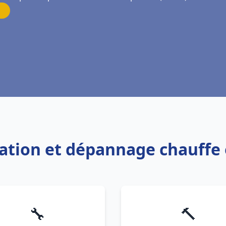
llation et dépannage chauff
🔧
🔨