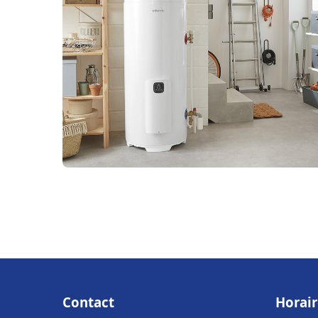
Contact
Horair