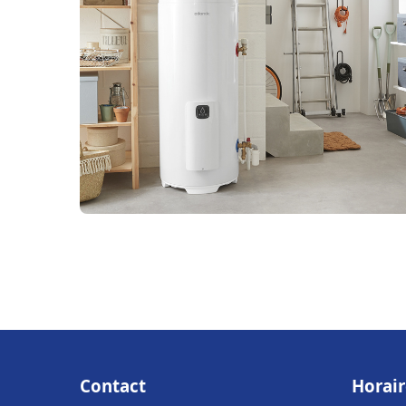
Contact
Horair