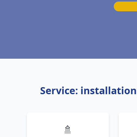
Service: installati
🚿