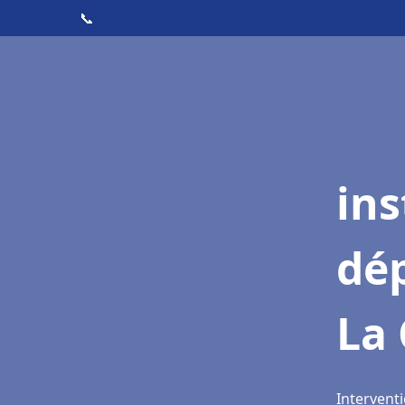
📞
ins
dé
La 
Interventi