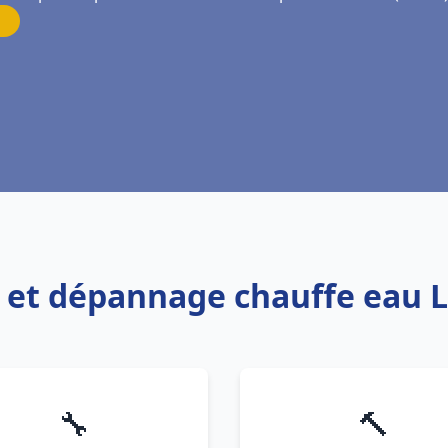
on et dépannage chauffe eau L
🔧
🔨