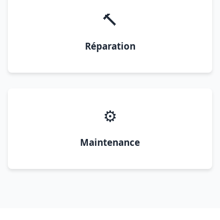
🔨
Réparation
⚙️
Maintenance