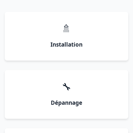
🚿
Installation
🔧
Dépannage