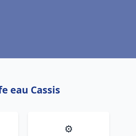
fe eau Cassis
⚙️