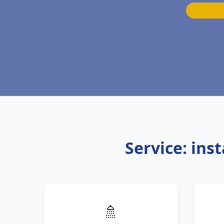
Service: ins
🚿