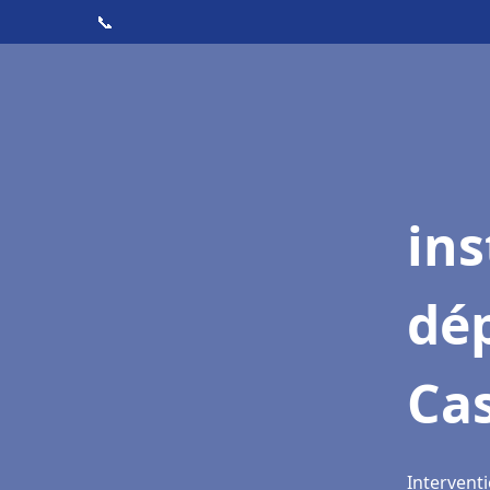
📞
ins
dé
Cas
Interventi