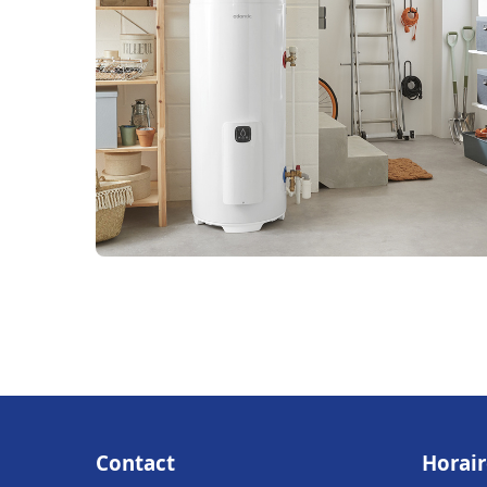
Contact
Horair