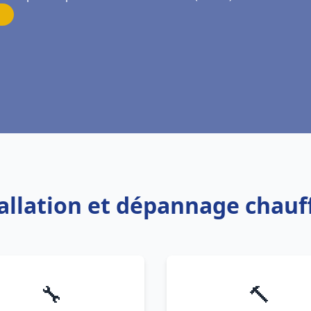
tallation et dépannage chauf
🔧
🔨