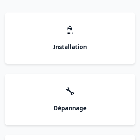
🚿
Installation
🔧
Dépannage