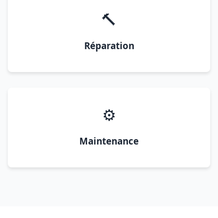
🔨
Réparation
⚙️
Maintenance