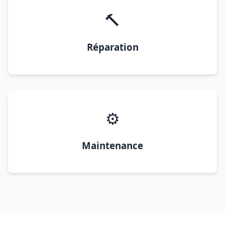
🔨
Réparation
⚙️
Maintenance