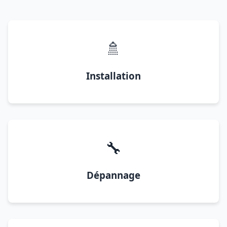
🚿
Installation
🔧
Dépannage