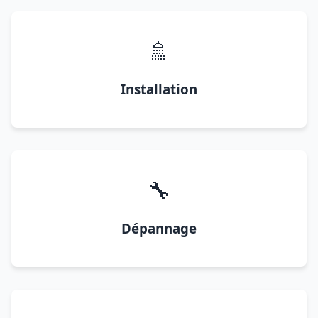
🚿
Installation
🔧
Dépannage