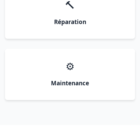
🔨
Réparation
⚙️
Maintenance