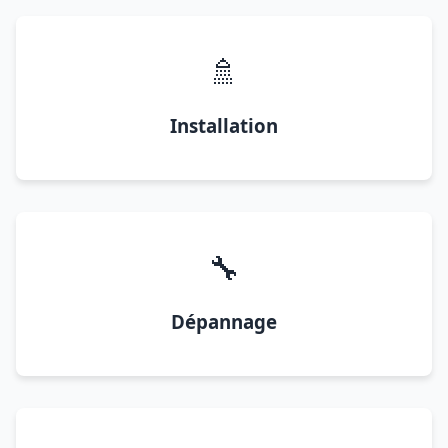
🚿
Installation
🔧
Dépannage