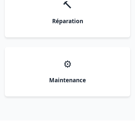
🔨
Réparation
⚙️
Maintenance