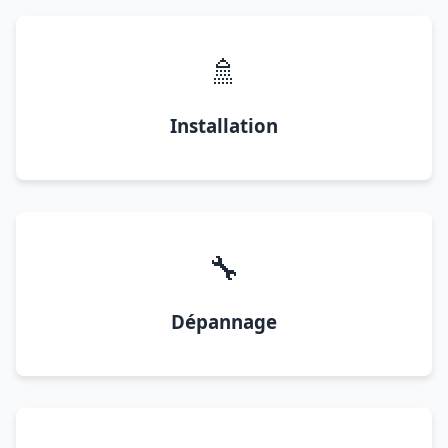
🚿
Installation
🔧
Dépannage