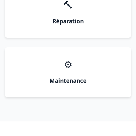
🔨
Réparation
⚙️
Maintenance