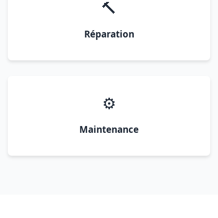
🔨
Réparation
⚙️
Maintenance