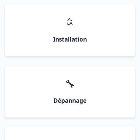
🚿
Installation
🔧
Dépannage