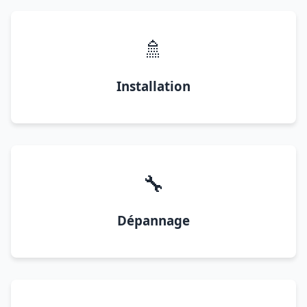
🚿
Installation
🔧
Dépannage