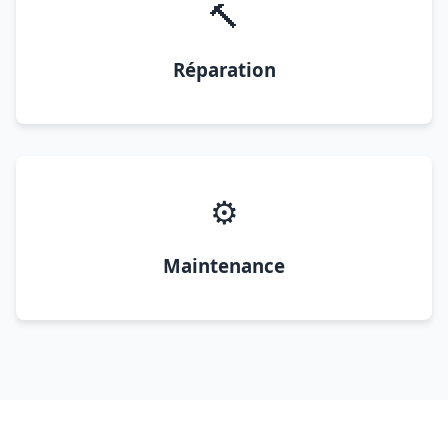
🔨
Réparation
⚙️
Maintenance