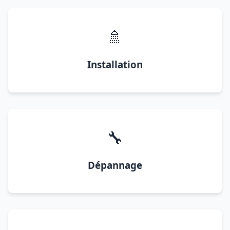
🚿
Installation
🔧
Dépannage