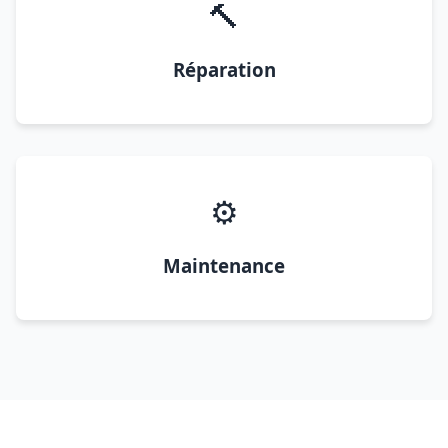
🔨
Réparation
⚙️
Maintenance