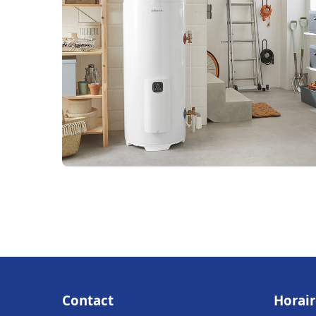
Contact
Horair