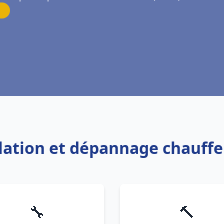
llation et dépannage chauff
🔧
🔨