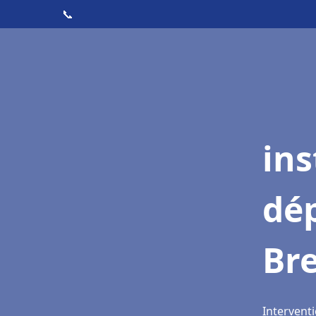
📞
ins
dé
Bre
Interventi