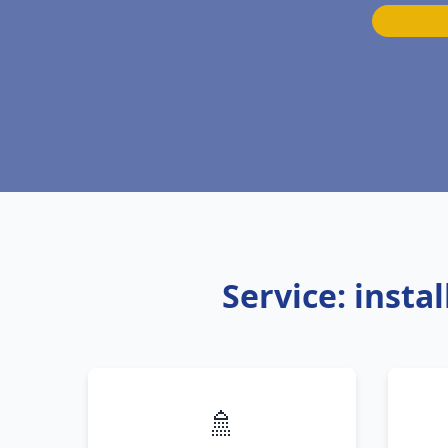
Service: insta
🚿