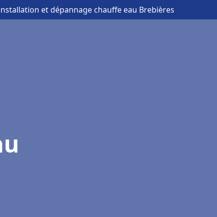
installation et dépannage chauffe eau Brebières
au