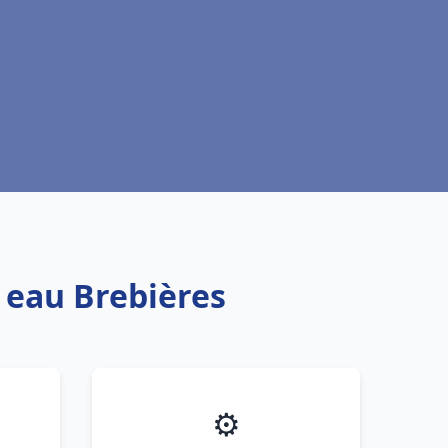
e eau Brebières
⚙️